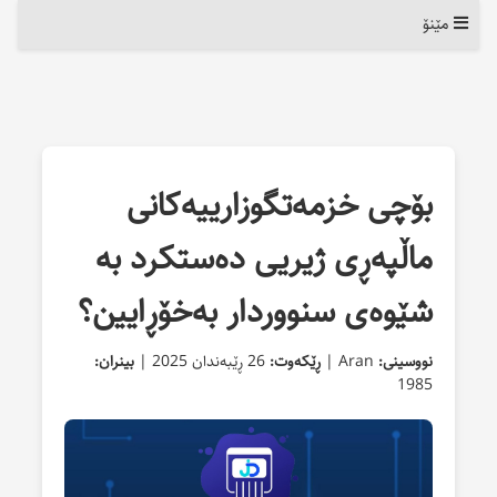
مێنۆ
بۆچی خزمەتگوزارییەکانی
ماڵپەڕی ژیریی دەستکرد بە
شێوەی سنووردار بەخۆڕایین؟
نووسینی:
Aran |
ڕێکەوت:
26 ڕێبەندان 2025 |
بینران:
1985