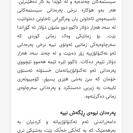
سیستمەکان چەندەیە و لە کوێدا بە کار دەهێنرێن.
هەر بەو هۆکارە نرخی پەرەدانی سیستمەکانی
ناسینەوەی ئاخاوتن یان وەرگێڕانی ئاخاوتن دەتوانێت
لە سەد هەزار دۆلار تاکوو دوو ملیۆن دۆلار لە گۆڕاندا
بێت. بۆ زمانێکی وەک زمانی کوردی کە
سەرچاوەیەکی زمانیی ئەوتۆی نییە نرخی پەرەدانی
ئەو تەکنۆلۆژییە زۆر دەبێت و لە چەند سەد هەزار
دۆلار تێپەڕ دەکات. تاکوو ئێرە ئێمە هەموو تێچووی
پەرەدانی ئەو تەکنۆلۆژییانەمان خستۆتە ئەستۆی
خۆمان کە سێ بەشی هێزی پسپۆڕ، کۆمپیوتەری
تایبەت بە ژیریی دەستکرد و پەرەدانی سەرچاوەی
زمانی دەگرێتەوە.
پەرەدان نیوەی ڕێگەش نییە
دامەزراندنی ئەم تەکنۆلۆژییانە و کردنیان بە
بەرهەمێک کە بە کەڵکی خەڵک بێت بەشێکی تری