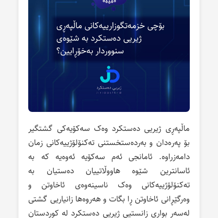
ماڵپەڕی ژیریی دەستکرد وەک سەکۆیەکی گشتگیر
بۆ پەرەدان و بەردەستخستنی تەکنۆلۆژییەکانی زمان
دامەزراوە. ئامانجی ئەم سەکۆیە ئەوەیە کە بە
ئاسانترین شێوە هاووڵاتییان دەستیان بە
تەکنۆلۆژییەکانی وەک ناسینەوەی ئاخاوتن و
وەرگێڕانی ئاخاوتن ڕا بگات و هەروەها زانیاریی گشتی
لەسەر بواری زانستیی ژیریی دەستکرد لە کوردستان