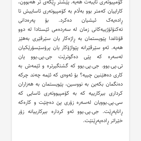
کۆمپیوتەری تایبەت هەیە. پێشتر ڕێگەی تر هەبوون،
کاراییان کەمتر بوو بەڵام بە کۆمپیوتەری ئاساییش تا
ڕادەیەک ئیشیان دەکرد. بۆ پەرەدانی
تەکنۆلۆژییەکانی زمان لە سەردەمی ئێستادا لە دوو
قۆناغدا پێویستمان بە ڕاژەکار یان سێرڤێری بەهێز
هەیە. ئەو سێرڤێرانە پێواژۆکار یان پرۆسێسۆرێکیان
لەسەرە کە پێی دەگوترێت جی.پی.یوو یان
تی.پی.یوو. جی.پی.یوو کە گشتگیرترە و ئێمەش بە
کاری دەهێنین چییە؟ بۆ ئەوەی کە ئێمە چەند چرکە
دەنگمان بکەین بە نووسین، پێویستمان بە هەزاران
کرداری بیرکارییە کە بە کۆمپیووتەری ئاسایی کە
سی.پی.یوویان لەسەرە زۆری پێ دەچێت و کارەکە
ڕاناپەڕێت. جی.پی.یوو ئەو کردارە بیرکارییانە زۆر
خێراتر ڕادەپەڕێنێت.