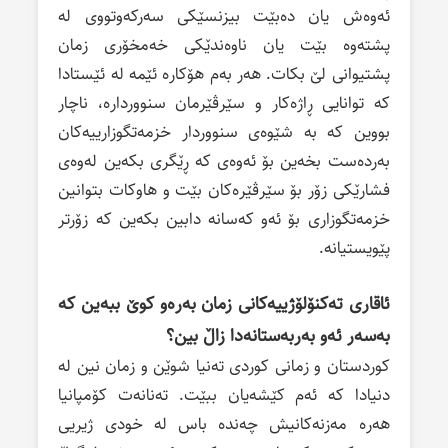
ئەوەش یان دەبێت بیزنسێکی سەرکەوتووی لە
پشتەوە بێت یان ناوەندێکی خەمخۆری زمان
پشتیوانی لێ بکات. هەر بەم هۆکارە ئێمە لە ئێستادا
کە توانایی ڕاژەکار و سێرڤێرمان سنووردارە، ناچار
بووین کە بە شێوەی سنووردار خزمەتگوزارییەکان
بەردەست بخەین بۆ ئەوەی کە ڕێگری بکەین لەوەی
فشارێکی زۆر بۆ سێرڤێرەکان بێت و هاوکات بتوانین
خزمەتگوزاری بۆ ئەو کەسانە دابین بکەین کە زۆرتر
پێویستیانە.
ئاقاری تەکنۆلۆژییەکانی زمان بەرەو کوێ ببەین کە
بەسەر ئەو بەربەستانەدا زاڵ بین؟
کوردستان و زمانی کوردی تەنیا شوێن و زمان نین لە
دنیادا کە ئەم کێشەیان ببێت. تەنانەت کۆمپانیا
هەرە مەزنەکانیش چەندە باس لە خودی ژیریی