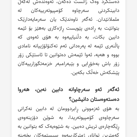
دەستکرد وەک زانست دەکەن، ئەوەندەش لەگەڵ
دابینکردنی سەرچاوە کۆمپیوتەرییەکان لە
ململانێدان. ئەگەر ناوەندێک یان سەرمایەدارێک
بتوانێت بە ڕادەی پێویست ڕاژەکاری بەهێز بۆ ئێمە
دابین بکات، بە دڵنیاییەوە بە هۆی ئەوەی کە
پاڵنەری ئێمە لە پەرەدانی ئەم تەکنۆلۆژییانە نامادی
بووە و هەیە، ئەوا ئێمەش دەتوانین تا ئاستێکی زۆر
زۆر باش بەخۆڕایی و بێبەرامبەر خزمەتگوزارییەکان
پێشکەش خەڵک بکەین.
ئەگەر ئەو سەرچاوانە دابین نەبن، هەروا
دەستەوەستان دانیشین؟
بە هۆی ئەزموونی ڕابردوومان لە دابین نەکرانی
سەرچاوەی کۆمپیوتەریدا، بە شوێن دۆزینەوەی
ڕێگەچارەی تریش دەبین. بە شێوەیەک کە بتوانین بە
کەمترین توانای ژمێرکارییەوە سیستمەکان بخەینە