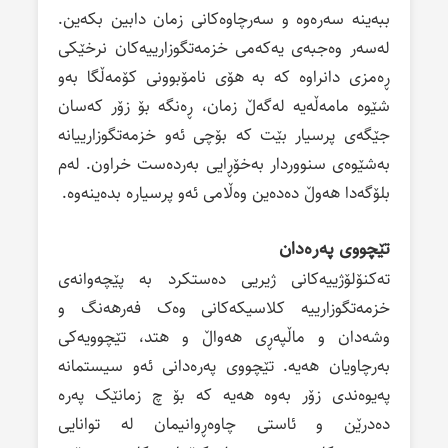
ببەینە سەرەوە و سەرچاوەکانی زمان دابین بکەین.
لەسەر وەجبەی یەکەمی خزمەتگوزارییەکان نرخێکی
ڕەمزی دانراوە کە بە هۆی نامۆبوونی کۆمەڵگا بەو
شێوە مامەڵەیە لەگەڵ زمان، ڕەنگە بۆ زۆر کەسان
جێگەی پرسیار بێت کە بۆچی ئەو خزمەتگوزارییانە
بەشێوەی سنووردار بەخۆڕایی بەردەست خراون. لەم
بلۆگەدا هەوڵ دەدەین وەڵامی ئەو پرسیارە بدەینەوە.
تێچووی پەرەدان
تەکنۆلۆژییەکانی ژیریی دەستکرد بە پێچەوانەی
خزمەتگوزارییە کلاسیکەکانی وەک فەرهەنگ و
وشەدان و ماڵپەڕی هەواڵ و هتد، تێچوویەکی
بەرچاویان هەیە. تێچووی پەرەدانی ئەو سیستمانە
پەیوەندی زۆر بەوە هەیە کە بۆ چ زمانێک پەرە
دەدرێن و ئاستی چاوەڕوانیمان لە توانایی