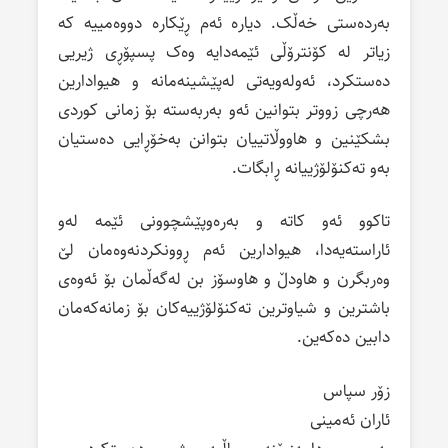
بەردەستی خەڵک. دیارە ئەم ڕێکارە دووەمییە کە
زیاتر لە کۆنترۆڵی ئێمەدایە وەک پسپۆڕی ژیریی
دەستکرد، ئەولەویەتی لەپێشینەمانە و هیوادارین
هەرچی زووتر بتوانین ئەو بەربەستە بۆ زمانی کوردی
بشکێنین و هاووڵاتییان بتوانن بەخۆڕایی دەستیان
بەو تەکنۆلۆژییانە ڕابگات.
تاکوو ئەو کاتە و بەرەوپێشچوونی ئێمە لەو
ئاراستەیەدا، هیوادارین ئەم ڕوونکردنەوەمان لێ
وەربگرن و هاودڵ و هاوسۆز بن لەگەڵمان بۆ ئەوەی
باشترین و شیاوترین تەکنۆلۆژییەکان بۆ زمانەکەمان
دابین دەکەین.
زۆر سپاس
ئاران ئەمینی