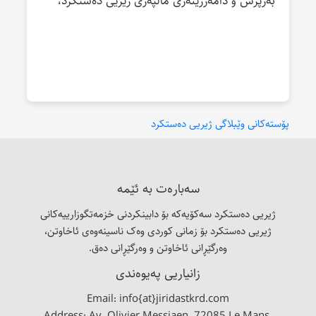
بەرپرس و دامەزرێنەری ماڵپەری ژیریی دەستکرد،
پۆستەکانی وێبلاگی ژیریی دەستکرد
سەبارەت بە ئێمە
ژیریی دەستکرد سەکۆیەکە بۆ دابینکردنی خزمەتگوزارییەکانی
ژیریی دەستکرد بۆ زمانی کوردی وەک ناسینەوەی ئاخاوتن،
وەرگێڕانی ئاخاوتن و وەرگێڕانی دەق.
زانیاریی پەیوەندی
Email: info{at}jiridastkrd.com
Address: Av. Olivier Messiaen, 72085 Le Mans,