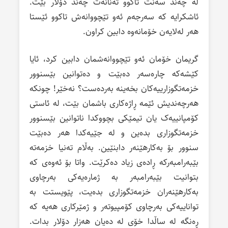
لە چەند سەنت تاکوو تەنانەت چەند دۆلار بێت.
ئاشکرایە کە سەرجەم ئەو تێچووانەش تاکوو ئێستا
هەر لەلایەن خۆمانەوە دابین کراون.
گریمان خۆمان ئەو تێچووانەشمان دابین کرد، ئایا
کێشەکە چارەسەر دەبێت و دەتوانین بێسنوور
خزمەتگوزارییەکان بخەینە بەردەست؟ نەخێر! چونکە
هەرچەندیش ئێمە ڕاژەکاری باشمان بێت، لە ئاستی
کۆمپانییەک یان تیمێکی بچووکدا ناتوانین بێسنوور
خزمەتگوزاری بدەین و لە جێیەکدا هەر دەبێت
سنوور بۆ بەکارهێنەر دابنێین. بەڵام تەنیا خزمەتە
بێبەرامبەرکە ڕادەی زیاد دەکرێت. واتا بۆ ئەوەی کە
بتوانیت بێبەرامبەر بە ژمارەیەکی بەرچاوی
بەکارهێنەران خزمەتگوزاری بدەیت، پێویستت بە
تواناییەکی بەرچاوی کۆمپیوتەر و ژمێرکاری هەیە کە
ڕەنگە لە ساڵدا خۆی لە دەیان هەزار دۆلار بدات.