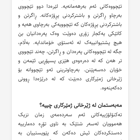
تێچووەکانی ئەم بەرهەمانەیە. لێرەدا دوو تێچووی
بەرچاو ڕاگرتن و باشترکردنی پڕۆژەکانە. ڕاگرتن و
باشترکردنی پڕۆژەکان کە تێچوویەکی بەرچاوی هەیە و
کاتێکی یەکجار زۆری دەوێت وەک پەرەدانیان بێ
هیچ پشتیوانییەک لە ئەستۆی خۆماندایە. بەڵام،
جگە لە تێچووەکانی پەرەدان و ڕاگرتن، چەند تێچووی
تر هەن کە لە دەرەوەی هێزی پسپۆڕیی ئێمەن و
خۆیان دەسەپێنن. بەرچاوترینی ئەو تێچووانە بۆ
ژێرخانی ژمێرکاری دەبێت کە لە درێژەدا ڕوونی
دەکەینەوە.
مەبەستمان لە ژێرخانی ژمێرکاری چییە؟
تەکنۆلۆژییەکانی ئەم سەردەمەی زمان نزیک
هەموویان لەسەر شتێک بە ناوی تۆڕە دەمارییە
دەستکردەکان ئیش دەکەن کە پێویستییان بە