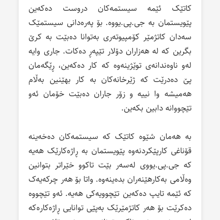
کاتێک ئێمە سیستمەکان دروست دەکەین
پێویستمان بە جی.پی.یووە. بۆ پەرەدانی سیستمێک
سەدان کاتژمێر کۆمپیوتەری بەتوانا دەبێت بە کرێ
بگرین کە لە هەزاران دۆلار تێپەڕ دەکات. جاری وایە
لەو ناوەندانەی توێژینەوە کە کار دەکەین، ڕێگەمان
پێ دەدرێت کە ژێرخانەکان بە کار بهێنین بەڵام
هەمیشە وا نییە و زۆر جاران دەبێت خۆمان ئەو
تێچووانە دابین بکەین.
بە هەمان شێوە کاتێک کە سیستمەکان دەخەینە
قۆناغی کارپێکردنەوە پێویستمان بە ڕاژەکارێک هەیە
کە جی.پی.یووی لەسەر بێت تاکوو خێراتر بتوانین
وەڵامی بەکارهێنەران بدەینەوە. واتا بۆ هەر چرکەیەک
کە ئێمە تایپ دەکەین تێچوویەکی هەیە. ئەو تێچووە
دەکرێت بۆ هەر کاتژمێرێک بەپێی توانایی ڕاژەکارەکە